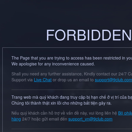
FORBIDDEN
The Page that you are trying to access has been restricted in you
We apologise for any inconvenience caused.
Shall you need any further assistance, Kindly contact our 24/7 
Support via
Live Chat
or drop us an email to
support@9club.co
Trang web mà quý khách đang truy cập bị hạn chế ở vị trí của b
Chúng tôi thành thật xin lỗi cho những bất tiện gây ra.
Nếu quý khách cần hỗ trợ về vấn đề này, vui lòng liên hệ
Bộ phậ
hàng
24/7 hoặc gửi email đến
support_vn@9club.com