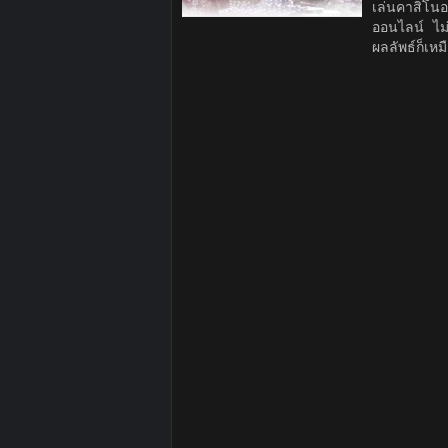
เล่นคาสิโ
ออนไลน์ ไม่
ผลลัพธ์ก็เห