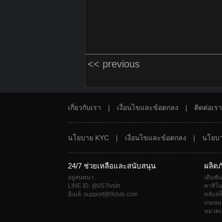
<< previous
เกี่ยวกับเรา
|
เงื่อนไขและข้อตกลง
|
ติดต่อเรา
นโยบาย KYC
|
เงื่อนไขและข้อตกลง
|
นโยบา
24/7 ช่วยเหลือและสนับสนุน
ผลิตภ
อยู่สนทนา
เดิมพั
LINE ID: @057lvsih
คาสิโ
อีเมล์: support@9club.com
คลับสล
เกมหม
หมวดเ