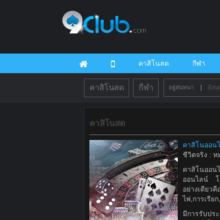
คาสิโนสด
กีฬา
คาสิโนสด
กีฬา
อยู่สนทนา
|
Emai
คาสิโนสด
คาสิโนออนไ
ชีวิตจริง : หม
คาสิโนออนไ
ออนไลน์ โดย
อย่างเดียวค
ไพ่,การเรียก
มีการรับประ