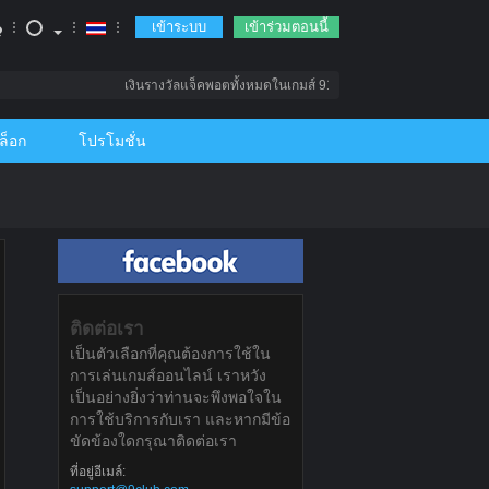
เข้าระบบ
เข้าร่วมตอนนี้
เงินรางวัลแจ็คพอตทั้งหมดในเกมส์ 918Kiss, Mega888 จะไม่มีการจ่า
ล็อก
โปรโมชั่น
ติดต่อเรา
เป็นตัวเลือกที่คุณต้องการใช้ใน
การเล่นเกมส์ออนไลน์ เราหวัง
เป็นอย่างยิ่งว่าท่านจะพึงพอใจใน
การใช้บริการกับเรา และหากมีข้อ
ขัดข้องใดกรุณาติดต่อเรา
ที่อยู่อีเมล์: