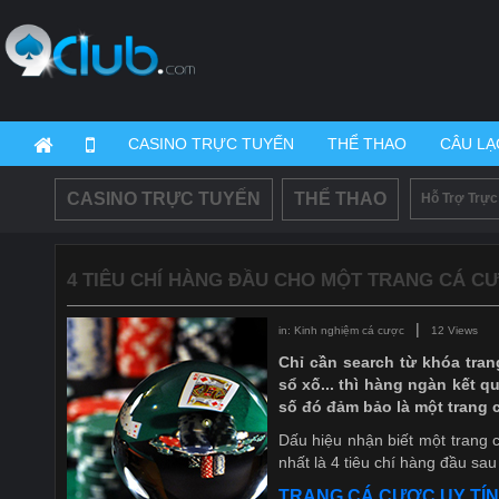
CASINO TRỰC TUYẾN
THỂ THAO
CÂU LẠ
CASINO TRỰC TUYẾN
THỂ THAO
Hỗ Trợ Trực
4 TIÊU CHÍ HÀNG ĐẦU CHO MỘT TRANG CÁ CƯ
|
in: Kinh nghiệm cá cược
12 Views
Chỉ cần search từ khóa tran
sổ xố... thì hàng ngàn kết qu
số đó đảm bảo là một trang c
Dấu hiệu nhận biết một trang 
nhất là 4 tiêu chí hàng đầu sau
TRANG CÁ CƯỢC UY TÍN