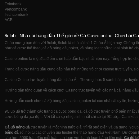
Eximbank
Vietcombank
Techcombank
ACB
9club - Nhà cái hàng đầu Thế giới về Cá Cược online, Chơi bài Ca
Chào mừng bạn đến với 9club, 9club là nhà cái số 1 Châu Á hiện nay. Chúng tô
như cá cược thể thao, cá độ bóng đá, poker, và hàng loạt những loại hình trò ch
Casino online là một địa điểm chơi hấp dẫn bậc nhất hiện nay. Tổng hợp trò chơ
Trang cá cược hàng đầu cung cấp hầu hết những trò chơi casino trực tuyến, slot
Casino Online trực tuyến hàng đầu châu Á,.. Thưởng thức 5 sảnh bài trực tuyến
Hướng dẫn tổng quan về cách chơi Casino trực tuyến với các nhà cái hàng đầu t
Hướng dẫn cách chơi cá độ bóng đá, casino, poker tại các nhà cái uy tín, hướng d
9Club đã trở thành các trang ca cuoc bong da, cá độ trực tuyến phổ biến nhất 
cược bóng đá ,cá độ ... Với tất cả sự nhiệt tình nhất chỉ có tại 9Club,…Cam kết t
Cá độ bóng đá
trực tuyến là một hình thức giải trí rất phổ biến và đa dạng. 9cl
bóng đá
số, hội tụ các chuyên gia tipster thể thao hàng đầu Việt Nam. Dự đoán 
cấp hơn 5000 trận đấu mỗi tuần, an toàn với thanh toán bằng tiền mặt.
Cá độ b