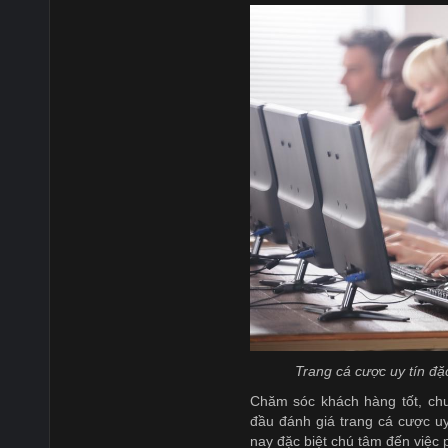
Trang cá cược uy tín đặ
Chăm sóc khách hàng tốt, chu
đầu đánh giá trang cá cược uy
nay đặc biệt chú tâm đến việc