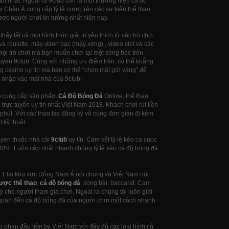
tốt nhất. Ngoài ra 9club còn là một thương hiệu cá độ
tại Châu Á cung cấp tỷ lệ cược trên các sự kiện thể thao
ược người chơi tin tưởng nhất hiện nay.
hấy tất cả mọi hình thức giải trí yêu thích từ các trò chơi
 và roulette, máy đánh bạc (máy xèng) , video slot và các
ả mọi trò chơi mà bạn muốn chơi tại một sòng bạc trên
 tuyen 9club. Cùng với những ưu điểm trên, có thể khẳng
g casino uy tín mà bạn có thể “chọn mặt gửi vàng” để
a nhập vào mái nhà của 9club!
b
cung cấp sản phẩm
Cá Độ Bóng Đá
Online, thể thao
 trực tuyến uy tín nhất Việt Nam 2018. Khách chơi rút tiền
 phút. Với các thao tác đăng ký vô cùng đơn giản đi kèm
 kỹ thuật.
tuyen thuộc nhà cái
9club
uy tín. Cam kết tỷ lệ kèo ca cuoc
100%. Luôn cập nhật nhanh chóng tỷ lệ kèo cá độ bóng đá
ố 1 tại khu vực Đông Nam Á nói chung và Việt Nam nói
ược thể thao
,
cá độ bóng đá
, sòng bài, baccarat. Cam
lý cho người tham gia chơi. Ngoài ra chúng tôi luôn giải
quan đến cá độ bóng đá của người chơi một cách nhanh
 pháp đầu tiên tại Việt Nam với đầy đủ các loại hình cá