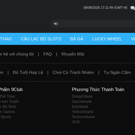
08/08/2026 17:11:49
(GMT+8)
 THAO
CÂU LẠC BỘ SLOTS
ĐÁ GÀ
LUCKY WHEEL
V
n hệ với chúng tôi
|
FAQ
|
Khuyến Mãi
ện
|
Độ Tuổi Hợp Lệ
|
Chơi Có Trách Nhiệm
|
Tự Ngăn Cấm
Phẩm 9Club
Phương Thức Thanh Toán
Thể Thao
DongA Bank
 trực Tuyến
Sacombank
c Bộ Slots
Eximbank
r Games
Vietcombank
l Sports
Techcombank
ACB