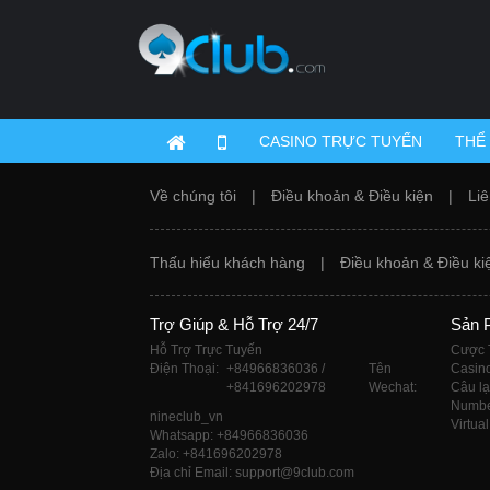
CASINO TRỰC TUYẾN
THỂ
Về chúng tôi
|
Điều khoản & Điều kiện
|
Liê
Thấu hiểu khách hàng
|
Điều khoản & Điều ki
Trợ Giúp & Hỗ Trợ 24/7
Sản 
Hỗ Trợ Trực Tuyến
Cược 
Điện Thoại:
+84966836036 /
Tên
Casino
+841696202978
Wechat:
Câu lạ
Numbe
nineclub_vn
Virtua
Whatsapp: +84966836036
Zalo: +841696202978
Địa chỉ Email: support@9club.com