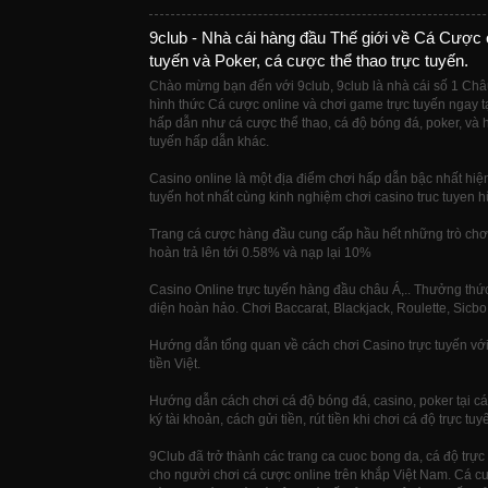
9club - Nhà cái hàng đầu Thế giới về Cá Cược o
tuyến và Poker, cá cược thể thao trực tuyến.
Chào mừng bạn đến với 9club, 9club là nhà cái số 1 Châ
hình thức Cá cược online và chơi game trực tuyến ngay t
hấp dẫn như cá cược thể thao, cá độ bóng đá, poker, và h
tuyến hấp dẫn khác.
Casino online là một địa điểm chơi hấp dẫn bậc nhất hiện
tuyến hot nhất cùng kinh nghiệm chơi casino truc tuyen h
Trang cá cược hàng đầu cung cấp hầu hết những trò chơi c
hoàn trả lên tới 0.58% và nạp lại 10%
Casino Online trực tuyến hàng đầu châu Á,.. Thưởng thức
diện hoàn hảo. Chơi Baccarat, Blackjack, Roulette, Sicbo
Hướng dẫn tổng quan về cách chơi Casino trực tuyến với
tiền Việt.
Hướng dẫn cách chơi cá độ bóng đá, casino, poker tại cá
ký tài khoản, cách gửi tiền, rút tiền khi chơi cá độ trực tuy
9Club đã trở thành các trang ca cuoc bong da, cá độ trực
cho người chơi cá cược online trên khắp Việt Nam. Cá cư