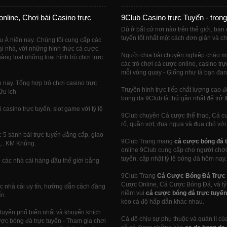
nline, Chơi bài Casino trực
9Club Casino trực Tuyến - tron
Dù ở bất cứ nơi nào trên thế giới, bạn 
tuyến tốt nhất một cách đơn giản và ch
u Á hiện nay. Chúng tôi cung cấp các
ại nhà, với những hình thức cá cược
Người chia bài chuyên nghiệp chào mừ
àng loạt những loại hình trò chơi trực
các trò chơi cá cược online, casino tr
mỗi vòng quay - Giống như là bạn đang
 nay. Tổng hợp trò chơi casino trực
Truyền hình trực tiếp chất lượng cao 
ữu ích
bong da 9Club là thứ gần nhất để trở 
asino trực tuyến, slot game với tỷ lệ
9Club chuyên Cá cược thể thao, Cá c
rổ, quần vợt, đua ngựa và đua chó với
 5 sảnh bài trực tuyến đẳng cấp, giao
9Club Trang mạng
cá cược bóng đá 
,.. KM Khủng.
online 9Club cung cấp cho người chơi t
tuyến, cập nhật tỷ lệ bóng đá hôm nay.
 các nhà cái hàng đầu thế giới bằng
9Club Trang
Cá Cược Bóng Đá Trực 
Cược Online, Cá Cược Bóng Đá, và tỷ 
c nhà cái uy tín, hướng dẫn cách đăng
niềm vui
cá cược bóng đá trực tuyến
ến.
kèo cá độ hấp dẫn khác nhau.
 tuyến phổ biến nhất và khuyến khích
Cá độ chịu sự phụ thuộc và quản lí của
ợc bóng đá trực tuyến - Tham gia chơi