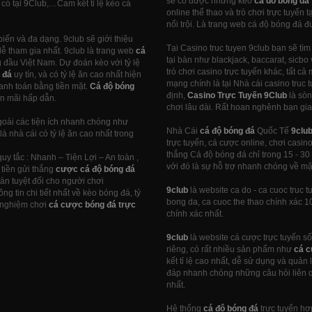
sẽ có được những kèo
ca do bong da
ỉ có tại 9Club,…Cam kết tỉ lệ kèo cá
online thể thao và trò chơi trực tuyến 
nổi trội. Là trang web cá độ bóng đá đ
 biến và đa dạng. 9club sẽ giới thiệu
Tại Casino truc tuyen 9club bạn sẽ tìm t
dễ tham gia nhất. 9club là trang web
cá
tại bàn như blackjack, baccarat, sicbo
ng đầu Việt Nam. Dự đoán kèo với tỷ lệ
trò chơi casino trực tuyến khác, tất c
 đá
uy tín, và có tỷ lệ ăn cao nhất hiện
mạng chính là tại Nhà cái casino truc
hanh toán bằng tiền mặt.
Cá độ bóng
định,
Casino Trực Tuyến 9Club
là sòn
ến mãi hấp dẫn.
chơi lâu dài. Rất hoan nghênh bạn gi
oài các tiện ích nhanh chóng như
Nhà Cái
cá độ bóng đá
Quốc Tế
9clu
à nhà cái có tỷ lệ ăn cao nhất trong
trực tuyến, cá cược online, chơi casino
thắng Cá độ bóng đá chỉ trong 15 - 30
uy tắc : Nhanh – Tiện Lợi – An toàn ,
với đó là sự hỗ trợ nhanh chóng về mặt
 tiền gửi thắng
cược cá độ bóng đá
àn tuyệt đối cho người chơi
9club
là website ca do - ca cuoc truc 
 tin chi tiết nhất về kèo bóng đá, tỷ
bong da, ca cuoc the thao chính xác 
h nghiệm chơi
cá cược bóng đá trực
chính xác nhất.
9club
là website cá cược trực tuyến s
riêng, có rất nhiều sản phẩm như
cá c
kết tỉ lệ cao nhất, dễ sử dụng và quản 
đáp nhanh chóng những câu hỏi liên 
nhất.
Hệ thống
cá độ bóng đá
trực tuyến hợp