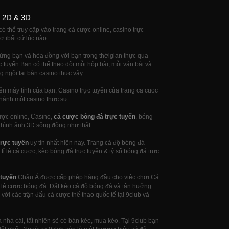
g 2D & 3D
có thể truy cập vào trang cá cược online, casino trực
ơ ibất cứ lúc nào.
ng bạn và hòa đồng với bạn trong thờigian thực qua
ực tuyến.Bạn có thể theo dõi mỗi hộp bài, mỗi ván bài và
 ngồi tại bàn casino thực vậy.
đến máy tính của bạn, Casino trực tuyến của trang ca cuoc
thành một casino thực sự.
ược online, Casino,
cá cược bóng đá trực tuyến
, bóng
 hình ảnh 3D sống động như thật.
trực tuyến
uy tín nhất hiện nay. Trang cá độ bóng đá
ỉ lệ cá cược, kèo bóng đá trực tuyến & tỷ số bóng đá trực
tuyến
Châu Á được cấp phép hàng đầu cho việc chơi Cá
lệ cược bóng đá. Đặt kèo cá độ bóng đá và tận hưởng
với các trận đấu cá cược thể thao quốc tế tại 9club và
 nhà cái, tất nhiên sẽ có bán kèo, mua kèo. Tại 9club bạn